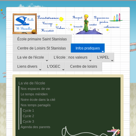
École primaire Saint Stanislas
Centre de Loisirs St Stanislas
Infos pratiques
La vie de l'école
L'école : nos valeurs
L'APEL
Liens divers
L'OGEC
Centre de loisirs
La vie de l'école
Nos espaces de vie
Le temps méridien
Notre école dans la cité
Nos temps partagés
Cycle 1
Cycle 2
Cycle 3
Agenda des parents