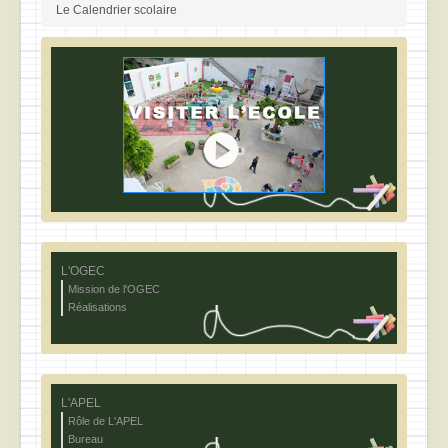
Le Calendrier scolaire
L'OGEC
Mission de l'OGEC
Réalisations
L'APEL
Rôle de L'APEL
Bureau