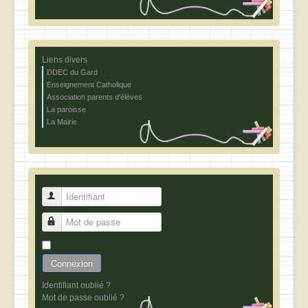
Liens divers
DDEC du Gard
Enseignement Catholique
Association parents d'élèves
La paroisse
La Mairie
Identifiant
Mot de passe
Se souvenir de moi
Connexion
Identifiant oublié ?
Mot de passe oublié ?