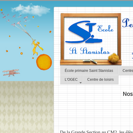
École primaire Saint Stanislas
Centre
L'OGEC
Centre de loisirs
Nos 
De la Grande Section au CM2, les élève