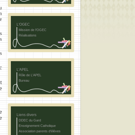
u
n
e
L'OGEC
Mission de l'OGEC
s
Réalisations
s
s
c
L'APEL
Rôle de L'APEL
Bureau
t
e
e
Liens divers
e
DDEC du Gard
Enseignement Catholique
Association parents d'élèves