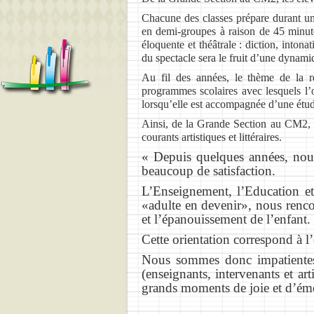
Chacune des classes prépare durant un 
en demi-groupes à raison de 45 minute
éloquente et théâtrale : diction, intona
du spectacle sera le fruit d’une dynami
Au fil des années, le thème de la r
programmes scolaires avec lesquels l’œ
lorsqu’elle est accompagnée d’une étude
Ainsi, de la Grande Section au CM2, le
courants artistiques et littéraires.
« Depuis quelques années, nous
beaucoup de satisfaction.
L’Enseignement, l’Education et
«adulte en devenir», nous renco
et l’épanouissement de l’enfant.
Cette orientation correspond à 
Nous sommes donc impatientes c
(enseignants, intervenants et ar
grands moments de joie et d’ém