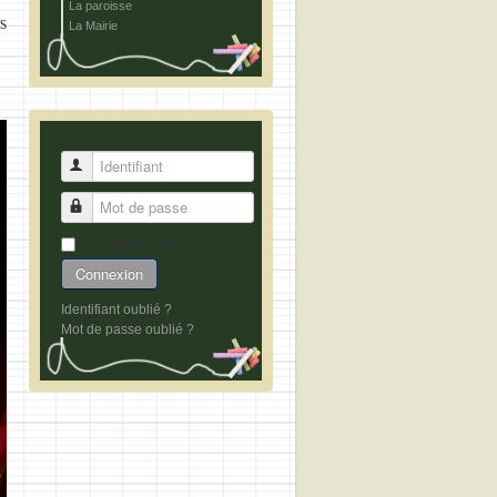
La paroisse
s
La Mairie
Identifiant
Mot de passe
Se souvenir de moi
Connexion
Identifiant oublié ?
Mot de passe oublié ?