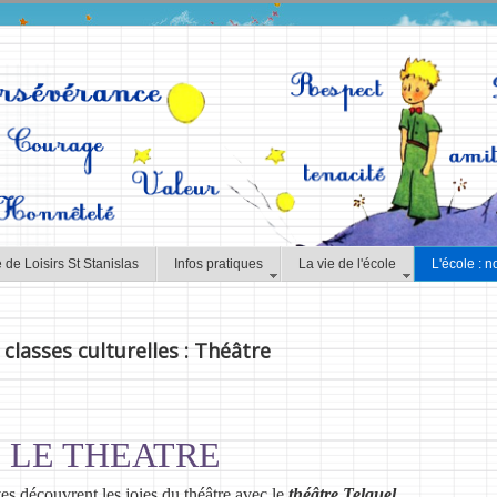
 de Loisirs St Stanislas
Infos pratiques
La vie de l'école
L'école : n
classes culturelles : Théâtre
LE THEATRE
s découvrent les joies du théâtre
avec le
théâtre Telquel.