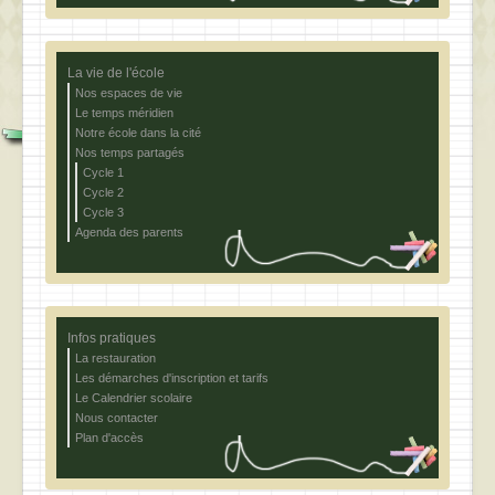
La vie de l'école
Nos espaces de vie
Le temps méridien
Notre école dans la cité
Nos temps partagés
Cycle 1
Cycle 2
Cycle 3
Agenda des parents
Infos pratiques
La restauration
Les démarches d'inscription et tarifs
Le Calendrier scolaire
Nous contacter
Plan d'accès