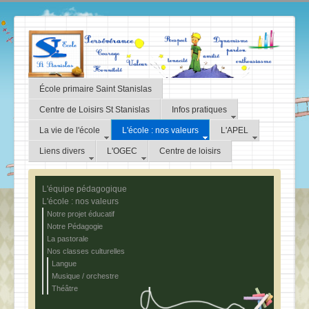
École primaire Saint Stanislas
Centre de Loisirs St Stanislas
Infos pratiques
La vie de l'école
L'école : nos valeurs
L'APEL
Liens divers
L'OGEC
Centre de loisirs
L'équipe pédagogique
L'école : nos valeurs
Notre projet éducatif
Notre Pédagogie
La pastorale
Nos classes culturelles
Langue
Musique / orchestre
Théâtre