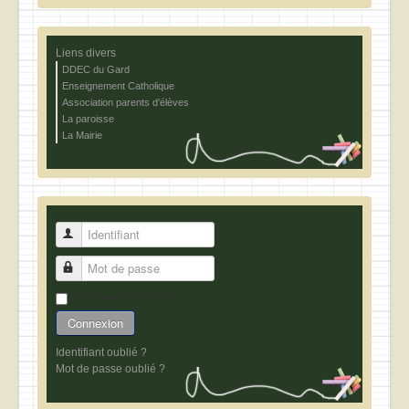
Liens divers
DDEC du Gard
Enseignement Catholique
Association parents d'élèves
La paroisse
La Mairie
Identifiant
Mot de passe
Se souvenir de moi
Connexion
Identifiant oublié ?
Mot de passe oublié ?