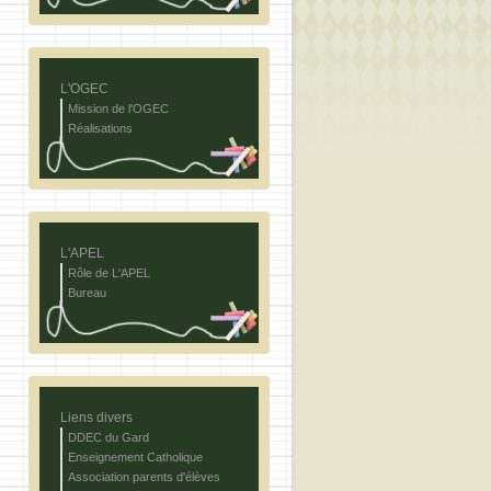
L'OGEC
Mission de l'OGEC
Réalisations
L'APEL
Rôle de L'APEL
Bureau
Liens divers
DDEC du Gard
Enseignement Catholique
Association parents d'élèves