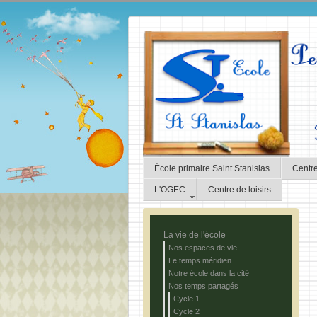
École primaire Saint Stanislas
Centre
L'OGEC
Centre de loisirs
La vie de l'école
Nos espaces de vie
Le temps méridien
Notre école dans la cité
Nos temps partagés
Cycle 1
Cycle 2