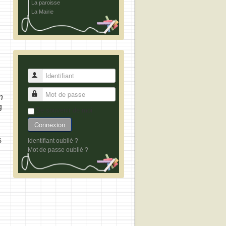
La paroisse
La Mairie
Identifiant
Mot de passe
n
g
Se souvenir de moi
Connexion
s
Identifiant oublié ?
Mot de passe oublié ?