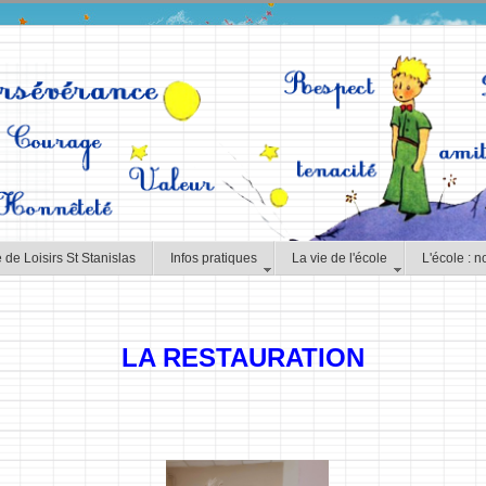
 de Loisirs St Stanislas
Infos pratiques
La vie de l'école
L'école : n
LA RESTAURATION