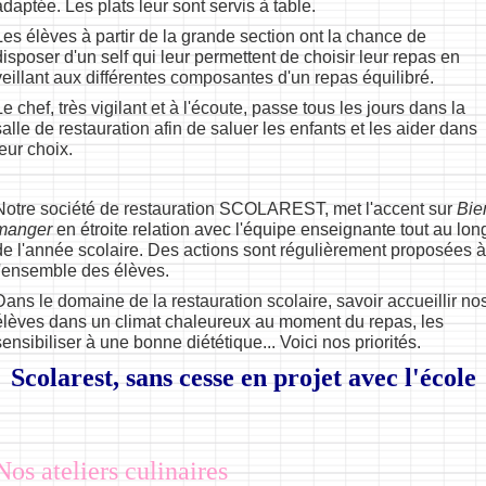
adaptée. Les plats leur sont servis à table.
Les élèves à partir de la grande section ont la chance de
disposer d'un self qui leur permettent de choisir leur repas en
veillant aux différentes composantes d'un repas équilibré.
Le chef, très vigilant et à l'écoute, passe tous les jours dans la
salle de restauration afin de saluer les enfants et les aider dans
leur choix.
Notre société de restauration SCOLAREST, met l'accent sur
Bie
manger
en étroite relation avec l'équipe enseignante tout au lon
de l'année scolaire. Des actions sont régulièrement proposées à
l'ensemble des élèves.
Dans le domaine de la restauration scolaire, savoir accueillir no
élèves dans un climat chaleureux au moment du repas, les
sensibiliser à une bonne diététique... Voici nos priorités.
Scolarest, sans cesse en projet avec l'école
Nos ateliers culinaires