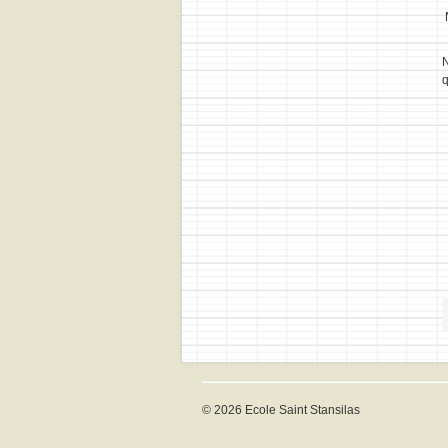
N
q
© 2026 Ecole Saint Stansilas