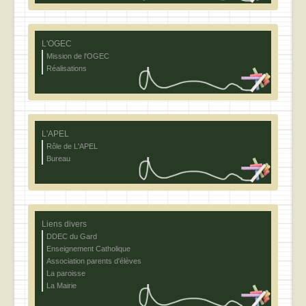
L'OGEC
Mission de l'OGEC
Réalisations
L'APEL
Rôle de L'APEL
Bureau
Liens divers
DDEC du Gard
Enseignement Catholique
Association parents d'élèves
La paroisse
La Mairie