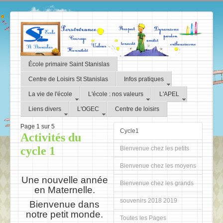
École primaire Saint Stanislas
Centre de Loisirs St Stanislas
Infos pratiques
La vie de l'école
L'école : nos valeurs
L'APEL
Liens divers
L'OGEC
Centre de loisirs
Page 1 sur 5
Cycle1
Activités du
cycle 1
Bienvenue chez les petits
Bienvenue chez les moyens
Une nouvelle année
Bienvenue chez les grands
en Maternelle.
souvenirs 2018 2019
Bienvenue dans
notre petit monde.
Toutes les Pages