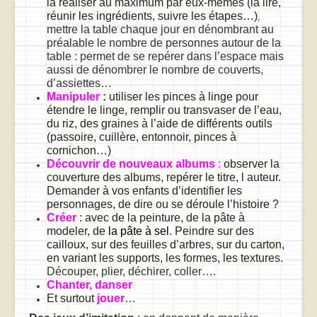
la réaliser au maximum par eux-mêmes (la lire,
réunir les ingrédients, suivre les étapes…)
,
mettre la table chaque jour en dénombrant au
préalable le nombre de personnes autour de la
table : permet de se repérer dans l’espace mais
aussi de dénombrer le nombre de couverts,
d’assiettes…
Manipuler
:
utiliser les pinces à linge pour
étendre le linge, remplir ou transvaser de l’eau,
du riz, des graines à l’aide de différents outils
(passoire, cuillère, entonnoir, pinces à
cornichon…)
Découvrir de nouveaux albums
:
observer la
couverture des albums, repérer le titre, l auteur.
Demander à vos enfants d’identifier les
personnages, de dire ou se déroule l’histoire ?
Créer
: avec de la peinture, de la pâte à
modeler, de
la pâte à sel
.
Peindre sur des
cailloux, sur des feuilles d’arbres, sur du carton,
en variant les supports, les formes, les textures.
Découper, plier, déchirer, coller….
Chanter, danser
Et surtout
jouer
…