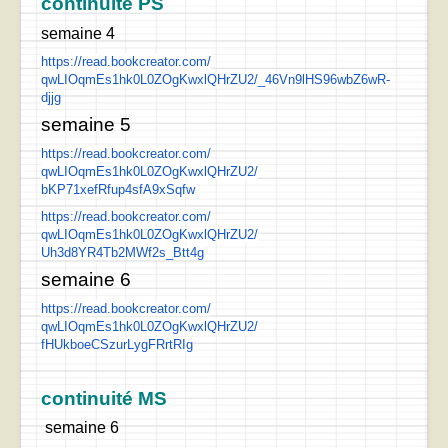
continuité PS
semaine 4
https://read.bookcreator.com/
qwLIOqmEs1hk0L0ZOgKwxlQHrZU2/_
46Vn9lHS96wbZ6wR-
djjg
semaine 5
https://read.bookcreator.com/
qwLIOqmEs1hk0L0ZOgKwxlQHrZU2/
bKP71xefRfup4sfA9xSqfw
https://read.bookcreator.com/
qwLIOqmEs1hk0L0ZOgKwxlQHrZU2/
Uh3d8YR4Tb2MWf2s_Btt4g
semaine 6
https://read.bookcreator.com/
qwLIOqmEs1hk0L0ZOgKwxlQHrZU2/
fHUkboeCSzurLygFRrtRIg
continuité MS
semaine 6